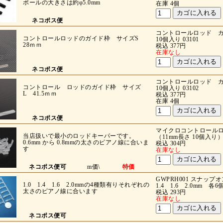
ボールの大きさは約φ5.0mm
在庫 4個
ネコポス便
コントロールロッド ガイ
コントロールロッドのガイド枠 サイズS
10個入り 03101
28ｍｍ
税込 377円
在庫なし
ネコポス便
コントロールロッド ガイ
コントロール ロッドのガイド枠 サイズ
10個入り 03102
L 41.5ｍｍ
税込 377円
在庫 4個
ネコポス便
マイクロコントロール
当店扱いで最小のロッドキーパーです。
（11mm長さ 10個入り
0.6mm から 0.8mmの太さのピアノ線に合いま
税込 304円
す
在庫なし
ネコポス便可
m価\
特価
GWPRH001 スナップ
1.0 1.4 1.6 2.0mmの4種類有りそれぞれの
1.4 1.6 2.0mm 各
太さのピアノ線に合います
税込 293円
在庫なし
ネコポス便可