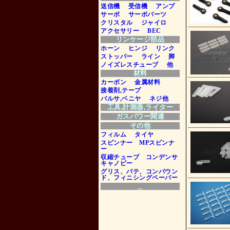
送信機
受信機
アンプ
サーボ
サーボパーツ
クリスタル
ジャイロ
アクセサリー
BEC
リンケージ部品
ホーン
ヒンジ
リンク
ストッパー
ライン
脚
ノイズレスチューブ
他
材料
カーボン
金属材料
接着剤,テープ
バルサ,ベニヤ
ネジ他
工具,計測器,ライター
ガスパワー関連
その他
フィルム
タイヤ
スピンナー
MPスピンナ
ー
収縮チューブ コンデンサ
キャノピー
グリス、パテ、コンパウン
ド、フィニシングペーパー
＿