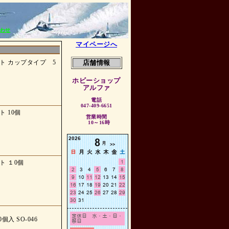
わせ
マイページへ
ト カップタイプ 5
店舗情報
ホビーショップ
アルファ
電話
047-409-6651
 10個
営業時間
10～16時
ト １0個
ント
0個入 SO-046