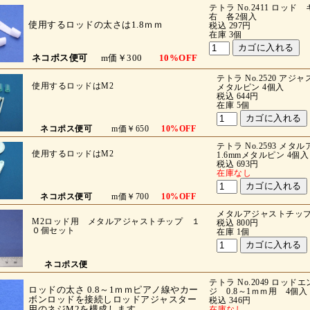
テトラ No.2411 ロッ
右 各2個入
使用するロッドの太さは1.8ｍｍ
税込 297円
在庫 3個
ネコポス便可
m価￥300
10%OFF
テトラ No.2520 アジャ
使用するロッドはM2
メタルピン 4個入
税込 644円
在庫 5個
ネコポス便可
m価￥650
10%OFF
テトラ No.2593 メ
使用するロッドはM2
1.6mmメタルピン 4個入
税込 693円
在庫なし
ネコポス便可
m価￥700
10%OFF
メタルアジャストチップ 
M2ロッド用 メタルアジャストチップ １
税込 800円
０個セット
在庫 1個
ネコポス便
テトラ No.2049 ロッド
ロッドの太さ 0.8～1ｍｍピアノ線やカー
ジ 0.8～1ｍｍ用 4個入
ボンロッドを接続しロッドアジャスター
税込 346円
用のネジM2を構成します。
在庫なし