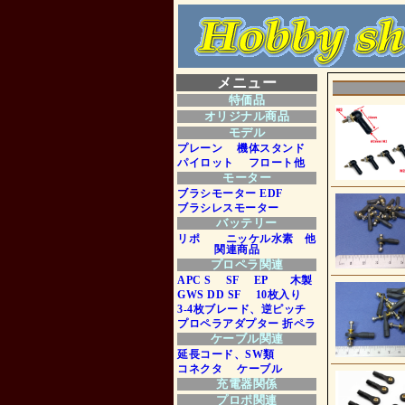
メニュー
特価品
オリジナル商品
モデル
プレーン
機体スタンド
パイロット
フロート他
モーター
ブラシモーター
EDF
ブラシレスモーター
バッテリー
リポ
ニッケル水素 他
関連商品
プロペラ関連
APC S
SF
EP
木製
GWS DD SF
10枚入り
3-4枚ブレード、逆ピッチ
プロペラアダプター
折ペラ
ケーブル関連
延長コード、SW類
コネクタ
ケーブル
充電器関係
プロポ関連