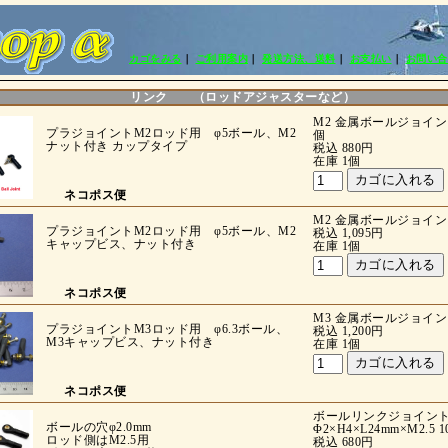
カゴをみる
｜
ご利用案内
｜
発送方法、送料
｜
お支払い
｜
お問い合
リンク （ロッドアジャスターなど）
M2 金属ボールジョイン
プラジョイントM2ロッド用 φ5ボール、M2
個
ナット付き カップタイプ
税込 880円
在庫 1個
ネコポス便
M2 金属ボールジョイント
プラジョイントM2ロッド用 φ5ボール、M2
税込 1,095円
キャップビス、ナット付き
在庫 1個
ネコポス便
M3 金属ボールジョイン
プラジョイントM3ロッド用 φ6.3ボール、
税込 1,200円
M3キャップビス、ナット付き
在庫 1個
ネコポス便
ボールリンクジョイ
ボールの穴φ2.0mm
Φ2×H4×L24mm×M2.5 1
ロッド側はM2.5用
税込 680円