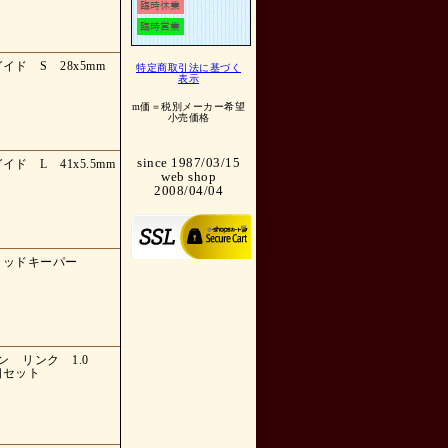
ド S 28x5mm
特定商取引法に基づく
表示
m価＝税別メーカー希望
小売価格
since 1987/03/15
ド L 41x5.5mm
web shop
2008/04/04
ロッドキーパー
）
オン リンク 1.0
6個セット