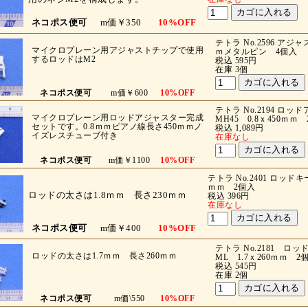
ネコポス便可
m価￥350
10%OFF
テトラ No.2596 アジ
マイクロプレーン用アジャストチップで使用
ｍメタルピン 4個入
するロッドはM2
税込 595円
在庫 3個
ネコポス便可
m価￥600
10%OFF
テトラ No.2194 ロ
マイクロプレーン用ロッドアジャスター完成
MH45 0.8ｘ450ｍｍ
セットです。0.8ｍｍピアノ線長さ450ｍｍノ
税込 1,089円
イズレスチューブ付き
在庫なし
ネコポス便可
m価￥1100
10%OFF
テトラ No.2401 ロッドキ
ｍｍ 2個入
ロッドの太さは1.8ｍｍ 長さ230ｍｍ
税込 396円
在庫なし
ネコポス便可
m価￥400
10%OFF
テトラ No.2181 
ロッドの太さは1.7ｍｍ 長さ260ｍｍ
ML 1.7ｘ260ｍｍ 2
税込 545円
在庫 2個
ネコポス便可
m価\550
10%OFF